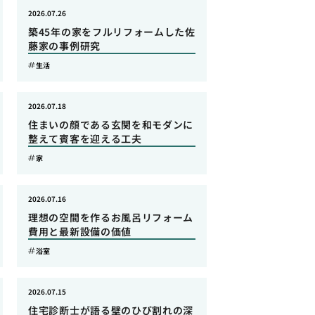
2026.07.26
築45年の家をフルリフォームした佐
藤家の事例研究
生活
2026.07.18
住まいの顔である玄関を和モダンに
整えて賓客を迎える工夫
家
2026.07.16
理想の空間を作るお風呂リフォーム
費用と最新設備の価値
浴室
2026.07.15
住宅診断士が語る壁のひび割れの深