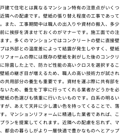
戸建て住宅とは異なるマンション特有の注意点がいくつ
近隣への配慮です。壁紙の張り替え程度の工事であって
。また、工事期間中は職人の出入りや資材の搬入、多少
前に挨拶を済ませておくのがマナーです。施工面での注
ます。多くのマンションではコンクリートの壁に直接壁
プは外部との温度差によって結露が発生しやすく、壁紙
リフォームの際には既存の壁紙を剥がした後のコンクリ
に除菌した上で、防カビ性能の高いクロスを選択するこ
壁紙の継ぎ目が増えるため、職人の高い技術力が試され
の共用部分の養生も重要です。資材を運ぶ際に共有部を
ないため、養生を丁寧に行ってくれる業者かどうかを必
壁紙の色選びも慎重に行いたいものです。白系の明るい
すが、あえて天井に少し濃い色を持ってくることで、落
す。マンションリフォームに精通した業者であれば、こ
プランを提案してくれます。近隣への配慮を忘れず、マ
、都会の暮らしがより一層快適で豊かなものへとアップ