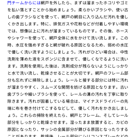
門チームからには
網戸を外したら、まずは溜まったホコリやゴミ
を払い落とすことから始めましょう。柔らかいブラシや、使い古
しの歯ブラシなどを使って、網戸の網目に入り込んだ汚れを優し
くかき出します。特に、排気ガスや花粉などが付着しやすい環境
では、想像以上に汚れが溜まっているものです。その後、ホース
やシャワーを使って、網戸全体に水をかけて洗い流します。この
時、水圧を強めすぎると網が破れる原因となるため、弱めの水圧
で優しく洗い流すようにしましょう。汚れがひどい場合は、中性
洗剤を薄めた液をスポンジに含ませて、優しくなでるように洗い
ます。洗剤を使用した後は、洗剤成分が残らないようにしっかり
と水で洗い流し、乾燥させることが大切です。網戸のフレーム部
分も忘れずに掃除しましょう。レールと接する部分には特に汚れ
が溜まりやすく、スムーズな開閉を妨げる原因となります。古い
歯ブラシや細いブラシを使って、レールの溝の汚れを丁寧に取り
除きます。汚れが固着している場合は、マイナスドライバーの先
端に布を巻き付けてこするなどして、優しく汚れをかき出しまし
ょう。これらの掃除を終えたら、網戸とフレーム、そしてレール
部分をしっかりと乾燥させます。湿ったまま放置すると、カビの
原因となったり、サッシの金属部分が錆びる原因となったりする
ことがあります。乾燥後、レール部分にシリコンスプレーなどの