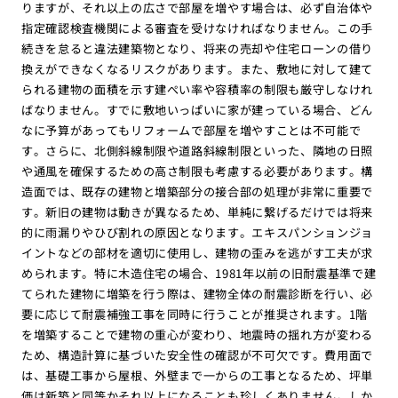
りますが、それ以上の広さで部屋を増やす場合は、必ず自治体や
指定確認検査機関による審査を受けなければなりません。この手
続きを怠ると違法建築物となり、将来の売却や住宅ローンの借り
換えができなくなるリスクがあります。また、敷地に対して建て
られる建物の面積を示す建ぺい率や容積率の制限も厳守しなけれ
ばなりません。すでに敷地いっぱいに家が建っている場合、どん
なに予算があってもリフォームで部屋を増やすことは不可能で
す。さらに、北側斜線制限や道路斜線制限といった、隣地の日照
や通風を確保するための高さ制限も考慮する必要があります。構
造面では、既存の建物と増築部分の接合部の処理が非常に重要で
す。新旧の建物は動きが異なるため、単純に繋げるだけでは将来
的に雨漏りやひび割れの原因となります。エキスパンションジョ
イントなどの部材を適切に使用し、建物の歪みを逃がす工夫が求
められます。特に木造住宅の場合、1981年以前の旧耐震基準で建
てられた建物に増築を行う際は、建物全体の耐震診断を行い、必
要に応じて耐震補強工事を同時に行うことが推奨されます。1階
を増築することで建物の重心が変わり、地震時の揺れ方が変わる
ため、構造計算に基づいた安全性の確認が不可欠です。費用面で
は、基礎工事から屋根、外壁まで一からの工事となるため、坪単
価は新築と同等かそれ以上になることも珍しくありません。しか