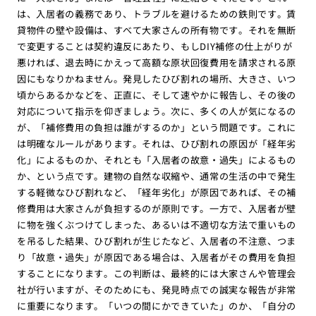
は、入居者の義務であり、トラブルを避けるための鉄則です。賃
貸物件の壁や設備は、すべて大家さんの所有物です。それを無断
で変更することは契約違反にあたり、もしDIY補修の仕上がりが
悪ければ、退去時にかえって高額な原状回復費用を請求される原
因にもなりかねません。発見したひび割れの場所、大きさ、いつ
頃からあるかなどを、正直に、そして速やかに報告し、その後の
対応について指示を仰ぎましょう。次に、多くの人が気になるの
が、「補修費用の負担は誰がするのか」という問題です。これに
は明確なルールがあります。それは、ひび割れの原因が「経年劣
化」によるものか、それとも「入居者の故意・過失」によるもの
か、という点です。建物の自然な収縮や、通常の生活の中で発生
する軽微なひび割れなど、「経年劣化」が原因であれば、その補
修費用は大家さんが負担するのが原則です。一方で、入居者が壁
に物を強くぶつけてしまった、あるいは不適切な方法で重いもの
を吊るした結果、ひび割れが生じたなど、入居者の不注意、つま
り「故意・過失」が原因である場合は、入居者がその費用を負担
することになります。この判断は、最終的には大家さんや管理会
社が行いますが、そのためにも、発見時点での誠実な報告が非常
に重要になります。「いつの間にかできていた」のか、「自分の