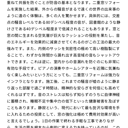
重ねて共振を防ぐことが防音の基本となります。二重窓リフォー
ムを実施した結果、外からの騒音がまるで遠くの世界の出来事の
ように遠のく体験は、多くの人を驚かせます。具体的には、交差
点の騒音レベルである80デシベル程度の音が、図書館のような静
けさである40デシベル程度まで低減されることもあります。窓と
窓の間に生まれる空気層が巨大なクッションの役割を果たし、音
のエネルギーを効果的に減衰させてくれるのがこの工法の最大の
強みです。また、内側のサッシを気密性の極めて高い樹脂製にす
ることで、わずかな隙間から漏れ出す高音域の音もシャットアウ
トできます。これは逆に、室内からの音漏れを防ぐのにも非常に
有効な手段です。ピアノの演奏やホームシアターを近隣に気兼ね
なく楽しみたいという方にとっても、二重窓リフォームは強力な
インフラとなります。施工後、これまでの騒音が嘘のように静ま
り返った部屋で過ごす時間は、精神的な安らぎを何倍にも高めて
くれるはずです。音のストレスは知らず知らずのうちに自律神経
に蓄積され、睡眠不足や集中力の低下といった健康被害を及ぼす
こともあります。静寂という、現代において最も贅沢な環境を手
に入れるための投資として、窓の強化は極めて費用対効果が高い
と言えるでしょう。1日の作業で終わる手軽な工事でありなが
ら、生活の質を根本から劇的に変える力を持っているのが、この