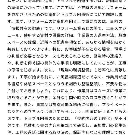
ムをいかに効率的に進め、トラブルを回避するかは、計画段階で
の準備にかかっています。ここでは、不在時のお風呂リフォーム
を成功させるための効率化とトラブル回避術について解説しま
す。まず、リフォームの効率化を図る上で重要なのは、事前の
「情報共有の徹底」です。リフォーム業者との間で、工事スケジ
ュール、使用する資材や設備の詳細、作業員の入退室方法、駐車
スペースの確保、近隣への配慮事項など、あらゆる情報を細かく
共有しておくべきです。特に、お客様が不在となる場合、現場で
の判断が必要となるケースも考えられるため、緊急時の連絡先
や、判断を仰ぐ際の具体的な手順も明確にしておくことが、工事
の停滞を防ぎます。次に、「現場の環境整備」も効率化に貢献し
ます。工事が始まる前に、お風呂場周辺だけでなく、作業員が通
る経路や休憩スペースとなりうる場所も整理整頓し、不要な物は
片付けておきましょう。これにより、作業員はスムーズに作業に
取り掛かることができ、余計な手間や時間のロスを防ぐことがで
きます。また、貴重品は施錠可能な場所に保管し、プライベート
な空間への立ち入りは避けてもらうよう、明確に伝えることも大
切です。トラブル回避のためには、「契約内容の明確化」が不可
欠です。見積もり書の内容を細部まで確認し、追加費用の発生条
件、工期の遅延に関する取り決め、保証内容などを理解しておく