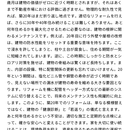
歳月は建物の価値がゼロに近づく時期とされますが、それはあく
まで不動産市場における評価に過ぎません。物理的な耐久性で見
れば、築20年はまだ折り返し地点です。適切なリフォームを行え
ば、さらに30年や40年住み続けることは難しくありません。あと
何年住めるかを最大化させるために必要なのは、建物の根幹に関
わるメンテナンスです。例えば、20年目に行う外壁や屋根の改修
は、建物の防水性能をリセットする重要な意味を持ちます。ここ
で浸水を許してしまうと、柱や土台が腐食し、住める期間が一気
に短縮されてしまいます。逆に、この時期にしっかりと防水とシ
ロアリ対策を施せば、建物の骨組みは驚くほど長持ちします。ま
た、内部の設備、特に配管関係の更新も忘れてはいけません。20
年という期間は、塩化ビニル管や銅管の寿命が近づく時期であ
り、見えない場所での漏水が建物の寿命を縮める大きな要因とな
ります。リフォームを機に配管をヘッダー方式などの最新のシス
テムに切り替えることで、将来のメンテナンス性も飛躍的に向上
します。このように、築20年でのリフォームは、単なる模様替え
ではなく、建物の「健康診断」と「若返り」の儀式と言えます。
あと何年住めるかという不安は、適切な施工と定期的な点検によ
って、確かな安心へと変えることができます。家を大切に使い続
けることは、環境負荷を抑え、資産を守るための合理的な選択で