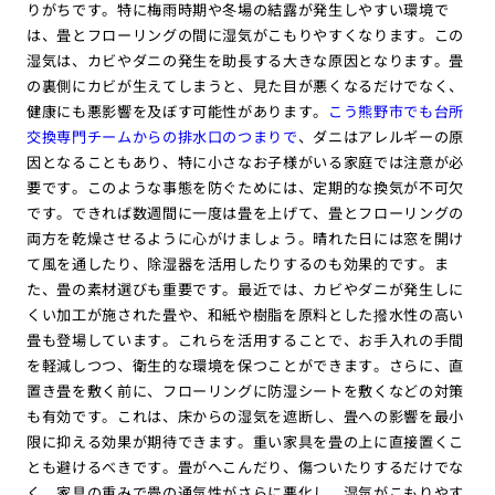
りがちです。特に梅雨時期や冬場の結露が発生しやすい環境で
は、畳とフローリングの間に湿気がこもりやすくなります。この
湿気は、カビやダニの発生を助長する大きな原因となります。畳
の裏側にカビが生えてしまうと、見た目が悪くなるだけでなく、
健康にも悪影響を及ぼす可能性があります。
こう熊野市でも台所
交換専門チームからの排水口のつまりで
、ダニはアレルギーの原
因となることもあり、特に小さなお子様がいる家庭では注意が必
要です。このような事態を防ぐためには、定期的な換気が不可欠
です。できれば数週間に一度は畳を上げて、畳とフローリングの
両方を乾燥させるように心がけましょう。晴れた日には窓を開け
て風を通したり、除湿器を活用したりするのも効果的です。ま
た、畳の素材選びも重要です。最近では、カビやダニが発生しに
くい加工が施された畳や、和紙や樹脂を原料とした撥水性の高い
畳も登場しています。これらを活用することで、お手入れの手間
を軽減しつつ、衛生的な環境を保つことができます。さらに、直
置き畳を敷く前に、フローリングに防湿シートを敷くなどの対策
も有効です。これは、床からの湿気を遮断し、畳への影響を最小
限に抑える効果が期待できます。重い家具を畳の上に直接置くこ
とも避けるべきです。畳がへこんだり、傷ついたりするだけでな
く、家具の重みで畳の通気性がさらに悪化し、湿気がこもりやす