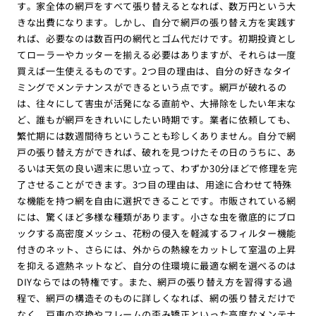
す。家全体の網戸をすべて張り替えるとなれば、数万円という大
きな出費になります。しかし、自分で網戸の張り替え方を実践す
れば、必要なのは数百円の網代とゴム代だけです。初期投資とし
てローラーやカッターを揃える必要はありますが、それらは一度
買えば一生使えるものです。2つ目の理由は、自分の好きなタイ
ミングでメンテナンスができるという点です。網戸が破れるの
は、往々にして害虫が活発になる直前や、大掃除をしたい年末な
ど、誰もが網戸をきれいにしたい時期です。業者に依頼しても、
繁忙期には数週間待ちということも珍しくありません。自分で網
戸の張り替え方ができれば、破れを見つけたその日のうちに、あ
るいは天気の良い週末に思い立って、わずか30分ほどで修理を完
了させることができます。3つ目の理由は、用途に合わせて特殊
な機能を持つ網を自由に選択できることです。市販されている網
には、驚くほど多様な種類があります。小さな虫を徹底的にブロ
ックする高密度メッシュ、花粉の侵入を軽減するフィルター機能
付きのネット、さらには、外からの熱線をカットして室温の上昇
を抑える遮熱ネットなど、自分の住環境に最適な網を選べるのは
DIYならではの特権です。また、網戸の張り替え方を習得する過
程で、網戸の構造そのものに詳しくなれば、網の張り替えだけで
なく、戸車の交換やフレームの歪み矯正といった高度なメンテナ