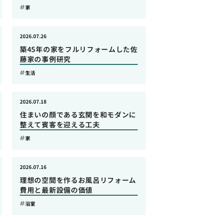
家
2026.07.26
築45年の家をフルリフォームした佐
藤家の事例研究
生活
2026.07.18
住まいの顔である玄関を和モダンに
整えて賓客を迎える工夫
家
2026.07.16
理想の空間を作るお風呂リフォーム
費用と最新設備の価値
浴室