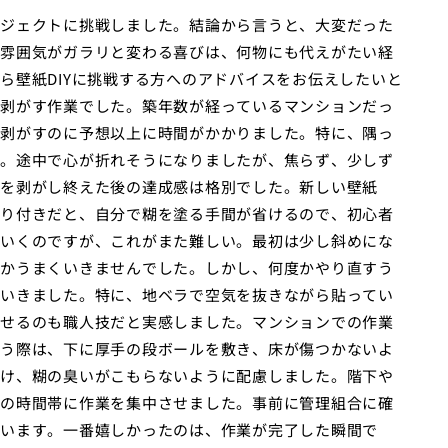
ジェクトに挑戦しました。結論から言うと、大変だった
雰囲気がガラリと変わる喜びは、何物にも代えがたい経
ら壁紙DIYに挑戦する方へのアドバイスをお伝えしたいと
剥がす作業でした。築年数が経っているマンションだっ
剥がすのに予想以上に時間がかかりました。特に、隅っ
。途中で心が折れそうになりましたが、焦らず、少しず
を剥がし終えた後の達成感は格別でした。新しい壁紙
り付きだと、自分で糊を塗る手間が省けるので、初心者
いくのですが、これがまた難しい。最初は少し斜めにな
かうまくいきませんでした。しかし、何度かやり直すう
いきました。特に、地ベラで空気を抜きながら貼ってい
せるのも職人技だと実感しました。マンションでの作業
う際は、下に厚手の段ボールを敷き、床が傷つかないよ
け、糊の臭いがこもらないように配慮しました。階下や
の時間帯に作業を集中させました。事前に管理組合に確
います。一番嬉しかったのは、作業が完了した瞬間で