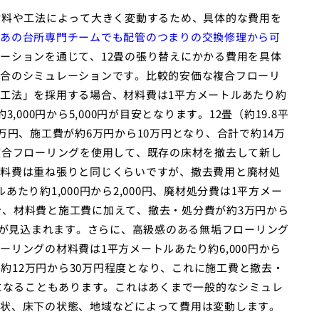
材料や工法によって大きく変動するため、具体的な費用を
あの台所専門チームでも配管のつまりの交換修理から可
ーションを通じて、12畳の張り替えにかかる費用を具体
合のシミュレーションです。比較的安価な複合フローリ
工法」を採用する場合、材料費は1平方メートルあたり約
3,000円から5,000円が目安となります。12畳（約19.8平
万円、施工費が約6万円から10万円となり、合計で約14万
複合フローリングを使用して、既存の床材を撤去して新し
料費は重ね張りと同じくらいですが、撤去費用と廃材処
たり約1,000円から2,000円、廃材処分費は1平方メー
場合、材料費と施工費に加えて、撤去・処分費が約3万円から
度が見込まれます。さらに、高級感のある無垢フローリング
リングの材料費は1平方メートルあたり約6,000円から
で約12万円から30万円程度となり、これに施工費と撤去・
上になることもあります。これはあくまで一般的なシミュレ
状、床下の状態、地域などによって費用は変動します。