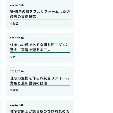
2026.07.26
築45年の家をフルリフォームした佐
藤家の事例研究
生活
2026.07.18
住まいの顔である玄関を和モダンに
整えて賓客を迎える工夫
家
2026.07.16
理想の空間を作るお風呂リフォーム
費用と最新設備の価値
浴室
2026.07.15
住宅診断士が語る壁のひび割れの深