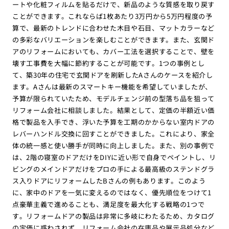
ートや化粧フィルムを貼るだけで、新品のような質感を取り戻す
ことができます。これならば1枚あたり3万円から5万円程度の予
算で、最新のトレンドに合わせた木目や石目、マットカラーなど
の多彩なバリエーションを楽しむことができます。また、玄関ド
アのリフォームにおいても、カバー工法を選択することで、壁を
壊す工事費を大幅に節約することが可能です。1つの事例とし
て、築30年の住宅で玄関ドアを刷新したAさんのケースを紹介し
ます。Aさんは最新のスマートキー機能を希望していましたが、
予算が限られていたため、モデルチェンジ前の型落ち品を狙って
リフォーム会社に相談しました。結果として、定価の半額近い価
格で製品を入手でき、浮いた予算を工期のかからない室内ドアの
レバーハンドル交換に回すことができました。これにより、家全
体の統一感と使い勝手が同時に向上しました。また、別の事例で
は、2階の寝室のドアだけをDIYに近い形で自身でペイントし、リ
ビングのメインドアだけをプロの手による最高級のステンドグラ
ス入りドアにリフォームしたBさんの例もあります。このよう
に、家中のドアを一気に変えるのではなく、優先順位をつけて1
点豪華主義で進めることも、満足度を最大化する戦略の1つで
す。リフォームドアの製品は非常に多岐にわたるため、カタログ
の定価に惑わされず、リフォーム会社の在庫品や展示品処分など