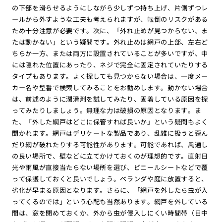
の下部を滑らせるようにしながら少しずつ持ち上げ、片側ずつレ
ールから外すような工夫も考えられますが、転倒のリスクがある
ため十分注意が必要です。次に、「外れ止めが見つからない、ま
たは動かない」という疑問です。外れ止めは網戸の上部、左右ど
ちらか一方、または両方に設置されていることが多いですが、中
には隠れた位置にあったり、ネジで完全に固定されていたりする
タイプもあります。よく探しても見つからない場合は、一度メー
カー名や型番で検索してみることをお勧めします。動かない場合
は、前述のように潤滑剤を試してみたり、固着している原因を探
ってみたりしましょう。無理な力は破損の原因となります。ま
た、「外した網戸はどこに保管すれば良いか」という疑問もよく
聞かれます。網戸はデリケートな製品であり、乱雑に扱うと歪ん
だり網が破れたりする可能性があります。可能であれば、風通し
の良い場所で、壁などに立てかけておくのが理想的です。直射日
光や雨風が直接当たらない場所を選び、ビニールシートなどで覆
って保護しておくと良いでしょう。ベランダや庭に放置すると、
劣化が早まる原因となります。さらに、「網戸を外したら虫が入
ってくるのでは」という心配も当然あります。網戸を外している
間は、窓を閉めておくか、外から虫が侵入しにくい時間帯（日中