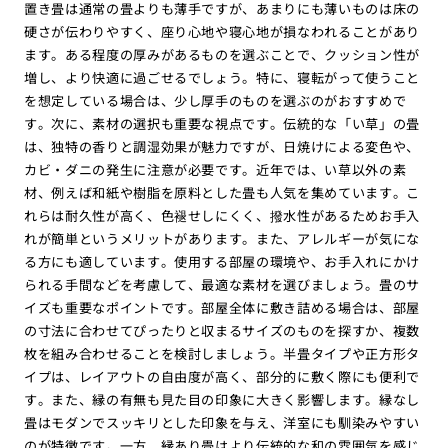
置き畳は通常の畳よりも薄手ですが、あまりにも薄いものは床の
硬さが伝わりやすく、座り心地や寝心地が損なわれることがあり
ます。ある程度の厚みがあるものを選ぶことで、クッション性が
増し、より快適に過ごせるでしょう。特に、寝転がって使うこと
を想定している場合は、少し厚手のものを選ぶのがおすすめで
す。次に、素材の選択も重要な視点です。伝統的な「い草」の畳
は、独特の香りと調湿効果が魅力ですが、日焼けによる変色や、
カビ・ダニの発生に注意が必要です。近年では、い草以外の素
材、例えば和紙や樹脂を原料とした畳も人気を集めています。こ
れらは耐久性が高く、色褪せしにくく、撥水性があるためお手入
れが簡単というメリットがあります。また、アレルギーが気にな
る方にも適しています。使用する部屋の環境や、お手入れにかけ
られる手間などを考慮して、最適な素材を選びましょう。畳のサ
イズも重要なポイントです。部屋全体に敷き詰める場合は、部屋
の寸法に合わせてぴったりと収まるサイズのものを探すか、複数
枚を組み合わせることを検討しましょう。半畳タイプや正方形タ
イプは、レイアウトの自由度が高く、部分的に敷く際にも便利で
す。また、縁の有無も見た目の印象に大きく影響します。縁なし
畳はモダンでスッキリとした印象を与え、洋室にも馴染みやすい
のが特徴です。一方、縁あり畳はより伝統的な和の雰囲気を感じ