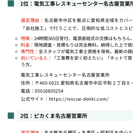
1位：電気工事レスキューセンター名古屋営業
選定理由：
名古屋市中区を拠点に愛知県全域をカバー
「自社施工」で行うことで、圧倒的な低コストとスピ
特徴：
24時間365日受付。電源直結式の交換はもちろ
料金：
現地調査・見積もりは完全無料。納得した上で依
専門性：
全スタッフが電気工事士資格を保有。最新の録
向いている人：
「工事費を安く抑えたい」「ネットで買
う方。
電気工事レスキューセンター名古屋営業所
住所：〒460-0021 愛知県名古屋市中区平和２丁目８
電話：05018805254
公式サイト：
https://rescue-denki.com/
2位：ピカくま名古屋営業所
選定理由：
名古屋市千種区・名東区・昭和区を中心と