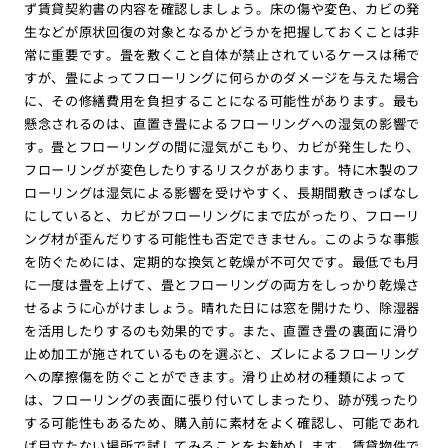
ず賃貸契約書の内容を確認しましょう。床の傷や変色、カビの発
生などが原状回復の対象となるかどうかを把握しておくことは非
常に重要です。畳を敷くこと自体が禁止されているケースは稀で
すが、畳によってフローリングに何らかのダメージを与えた場合
に、その修繕費用を負担することになる可能性があります。最も
懸念されるのは、直置き畳によるフローリングへの湿気の影響で
す。畳とフローリングの間に湿気がこもり、カビが発生したり、
フローリングが変色したりするリスクがあります。特に木製のフ
ローリングは湿気による影響を受けやすく、長期間敷きっぱなし
にしていると、カビがフローリングにまで広がったり、フローリ
ング材が歪んだりする可能性も否定できません。このような事態
を防ぐためには、定期的な換気と乾燥が不可欠です。最低でも月
に一度は畳を上げて、畳とフローリングの両方をしっかり乾燥さ
せるように心がけましょう。晴れた日には窓を開けたり、除湿器
を活用したりするのも効果的です。また、直置き畳の裏面に滑り
止め加工が施されているものを選ぶと、ズレによるフローリング
への摩擦傷を防ぐことができます。滑り止め材の種類によって
は、フローリングの表面に張り付いてしまったり、跡が残ったり
する可能性もあるため、購入前に素材をよく確認し、可能であれ
ば目立たない場所で試してみることをお勧めします。賃貸物件で