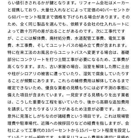
らい値引きされるかが鍵となります。リフォーム会社はメーカー
と提携しており、大量仕入れなどによって定価の40パーセントか
ら60パーセント程度まで価格を下げられる場合があります。その
ため、全く同じ製品を選んでも、依頼する会社の仕入れルートに
よって数十万円の差が出ることがあるのです。次に工事代です
が、ここには解体費、廃材処分費、水道配管工事費、電気工事
費、木工事費、そしてユニットバスの組み立て費が含まれます。
特に在来工法のお風呂からユニットバスへ変更する場合は、基礎
部分にコンクリートを打つ土間工事が必要になるため、工事費が
高くなります。また、古い家屋の場合、浴室を解体した際に土台
や柱がシロアリの被害に遭っていたり、湿気で腐食していたりす
ることが頻繁にあります。これらの補修費用は解体してみるまで
確定できないため、優良な業者の見積もりには必ず不測の事態に
備えた項目が含まれています。一見安すぎる見積もりを出す業者
は、こうした重要な工程を省いていたり、後から高額な追加費用
を請求してきたりするリスクがあるため注意が必要です。また、
意外に見落としがちなのが諸経費という項目です。これは現場管
理費や駐車場代、近隣への挨拶回りなどの経費を指しますが、会
社によって工事代の10パーセントから15パーセント程度を設定し
ていることが一般的です。お風呂リフォーム費用を適切に見極め