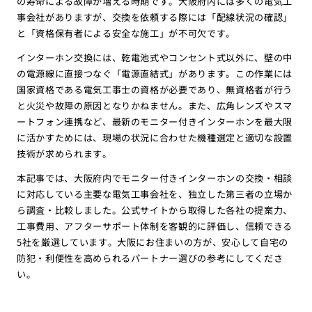
の寿命による故障が増える時期です。大阪府内には多くの電気工
事会社がありますが、交換を依頼する際には「配線状況の確認」
と「資格保有者による安全な施工」が不可欠です。
インターホン交換には、乾電池式やコンセント式以外に、壁の中
の電源線に直接つなぐ「電源直結式」があります。この作業には
国家資格である電気工事士の資格が必要であり、無資格者が行う
と火災や故障の原因となりかねません。また、広角レンズやスマ
ートフォン連携など、最新のモニター付きインターホンを最大限
に活かすためには、現場の状況に合わせた機種選定と適切な設置
技術が求められます。
本記事では、大阪府内でモニター付きインターホンの交換・相談
に対応している主要な電気工事会社を、独立した第三者の立場か
ら調査・比較しました。公式サイトから取得した各社の提案力、
工事費用、アフターサポート体制を客観的に評価し、信頼できる
5社を厳選しています。大阪にお住まいの方が、安心して自宅の
防犯・利便性を高められるパートナー選びの参考にしてくださ
い。