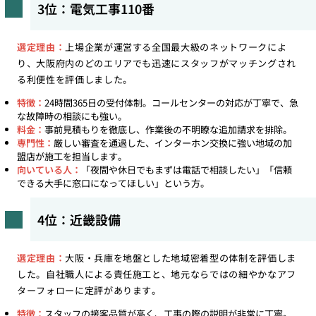
3位：電気工事110番
選定理由：
上場企業が運営する全国最大級のネットワークによ
り、大阪府内のどのエリアでも迅速にスタッフがマッチングされ
る利便性を評価しました。
特徴：
24時間365日の受付体制。コールセンターの対応が丁寧で、急
な故障時の相談にも強い。
料金：
事前見積もりを徹底し、作業後の不明瞭な追加請求を排除。
専門性：
厳しい審査を通過した、インターホン交換に強い地域の加
盟店が施工を担当します。
向いている人：
「夜間や休日でもまずは電話で相談したい」「信頼
できる大手に窓口になってほしい」という方。
4位：近畿設備
選定理由：
大阪・兵庫を地盤とした地域密着型の体制を評価しま
した。自社職人による責任施工と、地元ならではの細やかなアフ
ターフォローに定評があります。
特徴：
スタッフの接客品質が高く、工事の際の説明が非常に丁寧。