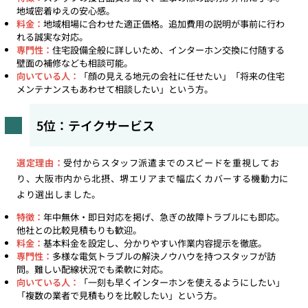
地域密着ゆえの安心感。
料金：
地域相場に合わせた適正価格。追加費用の説明が事前に行わ
れる誠実な対応。
専門性：
住宅設備全般に詳しいため、インターホン交換に付随する
壁面の補修なども相談可能。
向いている人：
「顔の見える地元の会社に任せたい」「将来の住宅
メンテナンスもあわせて相談したい」という方。
5位：テイクサービス
選定理由：
受付からスタッフ派遣までのスピードを重視してお
り、大阪市内から北摂、堺エリアまで幅広くカバーする機動力に
より選出しました。
特徴：
年中無休・即日対応を掲げ、急ぎの故障トラブルにも即応。
他社との比較見積もりも歓迎。
料金：
基本料金を設定し、分かりやすい作業内容提示を徹底。
専門性：
多様な電気トラブルの解決ノウハウを持つスタッフが訪
問。難しい配線状況でも柔軟に対応。
向いている人：
「一刻も早くインターホンを使えるようにしたい」
「複数の業者で見積もりを比較したい」という方。