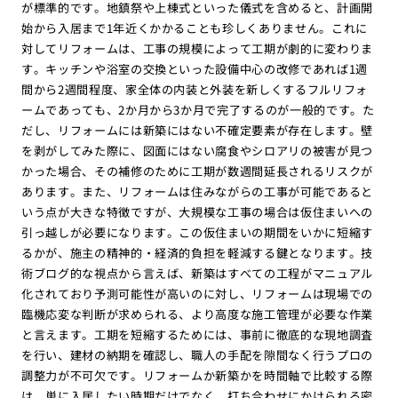
が標準的です。地鎮祭や上棟式といった儀式を含めると、計画開
始から入居まで1年近くかかることも珍しくありません。これに
対してリフォームは、工事の規模によって工期が劇的に変わりま
す。キッチンや浴室の交換といった設備中心の改修であれば1週
間から2週間程度、家全体の内装と外装を新しくするフルリフォ
ームであっても、2か月から3か月で完了するのが一般的です。た
だし、リフォームには新築にはない不確定要素が存在します。壁
を剥がしてみた際に、図面にはない腐食やシロアリの被害が見つ
かった場合、その補修のために工期が数週間延長されるリスクが
あります。また、リフォームは住みながらの工事が可能であると
いう点が大きな特徴ですが、大規模な工事の場合は仮住まいへの
引っ越しが必要になります。この仮住まいの期間をいかに短縮す
るかが、施主の精神的・経済的負担を軽減する鍵となります。技
術ブログ的な視点から言えば、新築はすべての工程がマニュアル
化されており予測可能性が高いのに対し、リフォームは現場での
臨機応変な判断が求められる、より高度な施工管理が必要な作業
と言えます。工期を短縮するためには、事前に徹底的な現地調査
を行い、建材の納期を確認し、職人の手配を隙間なく行うプロの
調整力が不可欠です。リフォームか新築かを時間軸で比較する際
は、単に入居したい時期だけでなく、打ち合わせにかけられる密