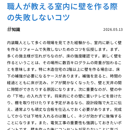
職人が教える室内に壁を作る際
の失敗しないコツ
知識
2026.05.13
内装職人として多くの現場を見てきた経験から、室内に新しく壁
を作るリフォームで失敗しないためのコツを伝授します。まず、
多くの施主様が忘れがちなのが、床の強度確認です。新しく壁を
作るということは、その場所に数百キログラムの荷重が加わるこ
とを意味します。特に木造住宅の2階以上に壁を作る場合は、床
下の補強が必要になるケースがあります。補強を怠ると、時間の
経過とともに床が沈み、ドアが開かなくなったり、壁と天井の間
に隙間ができたりする原因になります。次に重要なのが、壁の中
の「下地」の入れ方です。将来的にその壁に重いテレビを掛けた
り、棚を取り付けたりする予定があるなら、設計段階で大工に伝
え、通常よりも頑丈な合板を仕込んでおく必要があります。完成
してからでは下地を入れるのは難しく、ネジが効かずに後悔する
ことになります。また、電気工事の重要性も強調しておきたいポ
イントです。壁を作った後にコンセントが足りないことに気づ