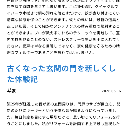
間を探す時間を与えてしまいます。月に1回程度、クイックルワ
イパーや水拭きで網の汚れを落とすだけで、蚊が寄り付きにくい
清潔な状態を保つことができます。蚊との戦いは、最新の道具と
正しい知識、そして細かなメンテナンスの積み重ねで勝利するこ
とができます。プロが教えるこれらのテクニックを実践して、室
内で蚊を見ることのない、ストレスフリーな生活を手に入れてく
ださい。網戸は単なる目隠しではなく、家の健康を守るための精
密なフィルターであることを忘れてはいけません。
古くなった玄関の門を新しくし
た体験記
家
2026.05.16
築25年が経過した我が家の玄関周りは、門扉のサビが目立ち、開
閉のたびにキーキーという不快な音が鳴るようになっていまし
た。毎日何度も目にする場所だけに、思い切ってリフォームを行
うことにしました。私がリフォームを計画する上で最も重視した