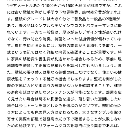
1平方メートルあたり1000円から1500円程度が相場ですが、これ
には古い壁紙の剥がし手間や下地調整費、廃材処分費が含まれま
す。壁紙のグレードには大きく分けて普及品と一般品の2種類が
あり、普及品はシンプルなデザインでコストパフォーマンスに優
れています。一方で一般品は、厚みがありデザイン性が高いだけ
でなく、汚れ防止や消臭、抗菌といった付加価値が備わっていま
す。費用を抑えるためには、複数の業者から見積もりを取り、一
式という表記ではなく詳細な内訳を確認することが重要です。特
に家具の移動費や養生費が別途かかる場合もあるため、事前に現
地調査を依頼して正確な見積もりを算出してもらいましょう。ま
た、壁紙の張り替えは単なる美観の向上だけでなく、住まいの健
康状態をチェックする絶好の機会でもあります。壁紙を剥がした
際の下地にカビや雨漏りの形跡がないかを確認することで、建物
の寿命を延ばす適切なメンテナンスが可能になります。部屋を広
く見せたい場合は明るい膨張色を選び、落ち着いた空間にしたい
場合は少しトーンを落とした色を選ぶのがコツです。照明の当た
り方によっても色の見え方は変わるため、大きなサンプルを取り
寄せて実際の部屋で朝昼晩の光の下で確認することが失敗しない
ための秘訣です。リフォームクロスを専門に扱う業者であれば、