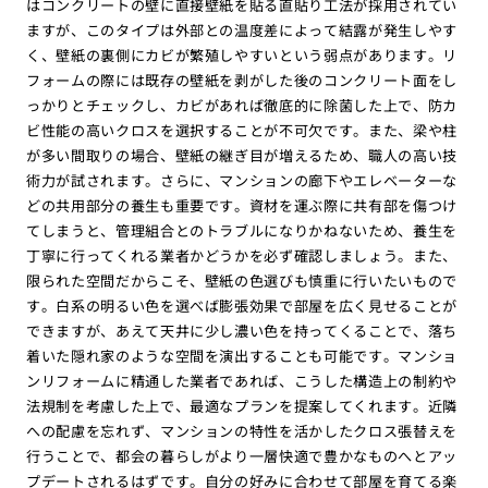
はコンクリートの壁に直接壁紙を貼る直貼り工法が採用されてい
ますが、このタイプは外部との温度差によって結露が発生しやす
く、壁紙の裏側にカビが繁殖しやすいという弱点があります。リ
フォームの際には既存の壁紙を剥がした後のコンクリート面をし
っかりとチェックし、カビがあれば徹底的に除菌した上で、防カ
ビ性能の高いクロスを選択することが不可欠です。また、梁や柱
が多い間取りの場合、壁紙の継ぎ目が増えるため、職人の高い技
術力が試されます。さらに、マンションの廊下やエレベーターな
どの共用部分の養生も重要です。資材を運ぶ際に共有部を傷つけ
てしまうと、管理組合とのトラブルになりかねないため、養生を
丁寧に行ってくれる業者かどうかを必ず確認しましょう。また、
限られた空間だからこそ、壁紙の色選びも慎重に行いたいもので
す。白系の明るい色を選べば膨張効果で部屋を広く見せることが
できますが、あえて天井に少し濃い色を持ってくることで、落ち
着いた隠れ家のような空間を演出することも可能です。マンショ
ンリフォームに精通した業者であれば、こうした構造上の制約や
法規制を考慮した上で、最適なプランを提案してくれます。近隣
への配慮を忘れず、マンションの特性を活かしたクロス張替えを
行うことで、都会の暮らしがより一層快適で豊かなものへとアッ
プデートされるはずです。自分の好みに合わせて部屋を育てる楽