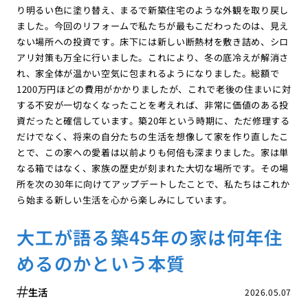
り明るい色に塗り替え、まるで新築住宅のような外観を取り戻し
ました。今回のリフォームで私たちが最もこだわったのは、見え
ない場所への投資です。床下には新しい断熱材を敷き詰め、シロ
アリ対策も万全に行いました。これにより、冬の底冷えが解消さ
れ、家全体が温かい空気に包まれるようになりました。総額で
1200万円ほどの費用がかかりましたが、これで老後の住まいに対
する不安が一切なくなったことを考えれば、非常に価値のある投
資だったと確信しています。築20年という時期に、ただ修理する
だけでなく、将来の自分たちの生活を想像して家を作り直したこ
とで、この家への愛着は以前よりも何倍も深まりました。家は単
なる箱ではなく、家族の歴史が刻まれた大切な場所です。その場
所を次の30年に向けてアップデートしたことで、私たちはこれか
ら始まる新しい生活を心から楽しみにしています。
大工が語る築45年の家は何年住
めるのかという本質
生活
2026.05.07