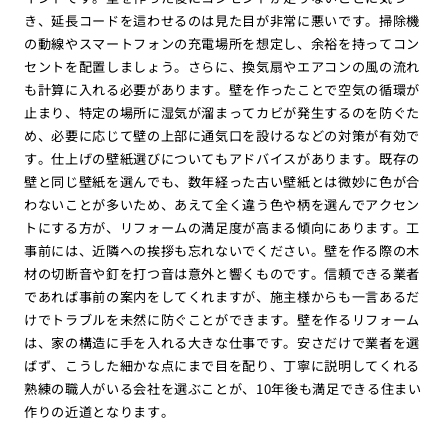
き、延長コードを這わせるのは見た目が非常に悪いです。掃除機
の動線やスマートフォンの充電場所を想定し、余裕を持ってコン
セントを配置しましょう。さらに、換気扇やエアコンの風の流れ
も計算に入れる必要があります。壁を作ったことで空気の循環が
止まり、特定の場所に湿気が溜まってカビが発生するのを防ぐた
め、必要に応じて壁の上部に通気口を設けるなどの対策が有効で
す。仕上げの壁紙選びについてもアドバイスがあります。既存の
壁と同じ壁紙を選んでも、数年経った古い壁紙とは微妙に色が合
わないことが多いため、あえて全く違う色や柄を選んでアクセン
トにする方が、リフォームの満足度が高まる傾向にあります。工
事前には、近隣への挨拶も忘れないでください。壁を作る際の木
材の切断音や釘を打つ音は意外と響くものです。信頼できる業者
であれば事前の案内をしてくれますが、施主様からも一言あるだ
けでトラブルを未然に防ぐことができます。壁を作るリフォーム
は、家の構造に手を入れる大きな仕事です。安さだけで業者を選
ばず、こうした細かな点にまで目を配り、丁寧に説明してくれる
熟練の職人がいる会社を選ぶことが、10年後も満足できる住まい
作りの近道となります。