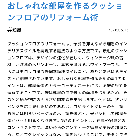
おしゃれな部屋を作るクッショ
ンフロアのリフォーム術
知識
2026.05.13
クッションフロアのリフォームは、予算を抑えながら理想のイン
テリアスタイルを実現する魔法のような方法です。最近のクッシ
ョンフロアは、デザインの進化が著しく、ヴィンテージ風の古
材、北欧風のヘリンボーン、高級感溢れるホワイトマーブル、さ
らにはモロッコ風の幾何学模様タイルなど、ありとあらゆるテイ
ストが網羅されています。おしゃれな部屋を作るための第1のポ
イントは、部屋全体のカラーコーディネートにおける床の役割を
理解することです。床は部屋の中で最大の面積を占めるため、そ
の色と柄が空間の明るさや開放感を支配します。例えば、狭いリ
ビングを広く見せたいのであれば、白やライトグレーの石目調、
あるいは明るいベージュの木目調を選ぶと、光が反射して部屋全
体がパッと明るくなります。第2のポイントは、建具や家具との
コントラストです。濃い茶色のアンティーク家具が主役の部屋な
ら、あえてグレイッシュな木目調を合わせることで、モダンで洗