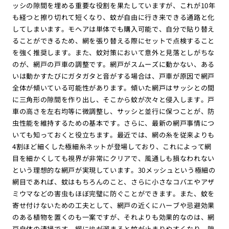
ッシの隙間を埋める重要な役割を果たしていますが、これが10年
も経つと擦り切れて短くなり、蚊が自由に行き来できる通路と化
してしまいます。モヘアは単体でも購入可能で、自分で貼り替え
ることができるため、網を張り替える際にセットで点検すること
を強く推奨します。また、蚊対策において意外と見落としがちな
のが、網戸の戸車の調整です。網戸がスムーズに動かない、ある
いは動かすたびにガタガタと音がする場合は、戸車が原因で網戸
全体が傾いている可能性があります。傾いた網戸はサッシとの間
に三角形の隙間を作り出し、そこから蚊が次々と侵入します。戸
車の高さを左右均等に微調整し、サッシと並行に保つことが、防
虫性能を維持するための基本です。さらに、最新の網戸事情につ
いても知っておくと役立ちます。最近では、網の糸を従来よりも
4割ほど細くした極細糸ネットが登場しており、これによって網
目を細かくしても視界が非常にクリアで、風通しも損なわれない
という理想的な網戸が実現しています。30メッシュという極細の
網目であれば、蚊はもちろんのこと、さらに小さなコバエやアザ
ミウマなどの害虫もほぼ完璧に防ぐことができます。また、蚊を
寄せ付けないための工夫として、網戸の近くにハーブや忌避効果
のある植物を置くのも一案ですが、それよりも効果的なのは、網
戸自体の清掃です。網に埃が溜まると蚊が止まりやすくなり、隙