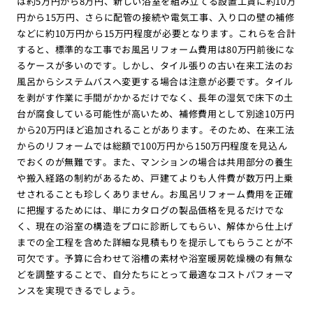
は約5万円から8万円、新しい浴室を組み立てる設置工賃に約10万
円から15万円、さらに配管の接続や電気工事、入り口の壁の補修
などに約10万円から15万円程度が必要となります。これらを合計
すると、標準的な工事でお風呂リフォーム費用は80万円前後にな
るケースが多いのです。しかし、タイル張りの古い在来工法のお
風呂からシステムバスへ変更する場合は注意が必要です。タイル
を剥がす作業に手間がかかるだけでなく、長年の湿気で床下の土
台が腐食している可能性が高いため、補修費用として別途10万円
から20万円ほど追加されることがあります。そのため、在来工法
からのリフォームでは総額で100万円から150万円程度を見込ん
でおくのが無難です。また、マンションの場合は共用部分の養生
や搬入経路の制約があるため、戸建てよりも人件費が数万円上乗
せされることも珍しくありません。お風呂リフォーム費用を正確
に把握するためには、単にカタログの製品価格を見るだけでな
く、現在の浴室の構造をプロに診断してもらい、解体から仕上げ
までの全工程を含めた詳細な見積もりを提示してもらうことが不
可欠です。予算に合わせて浴槽の素材や浴室暖房乾燥機の有無な
どを調整することで、自分たちにとって最適なコストパフォーマ
ンスを実現できるでしょう。