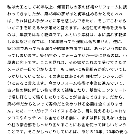
私は大工として40年以上、何百軒もの家の修繕やリフォームに携
わってきましたが、築45年の家があと何年住めるかと聞かれれ
ば、それは住み手がいかに家を慈しんできたか、そしてこれから
いかに手を加えるか次第だと答えます。木造住宅の寿命を決める
のは、年数ではなく乾燥です。木という素材は、水に濡れず乾燥
した状態さえ保てば、100年経っても強度は落ちません。逆に、
築20年であっても雨漏りや結露を放置すれば、あっという間に腐
ってしまいます。築45年のリフォームで私が一番に見るのは、小
屋裏と床下です。ここを見れば、その家がこれまで受けてきたダ
メージが一目で分かります。もし幸いにも骨組みが乾いていてし
っかりしているなら、その家にはあと40年住むポテンシャルが十
分にあると言えます。今のリフォーム技術は本当に進んでいて、
古い柱の横に新しい柱を添えて補強したり、基礎をコンクリート
で増し打ちして強くしたりすることが自由にできます。だから、
築45年だからといって寿命だと決めつける必要は全くありませ
ん。ただ、一つだけアドバイスするなら、目に見えるおしゃれな
クロスやキッチンにお金をかける前に、まずは目に見えない土台
や柱の接合部をしっかり固めることにお金を使ってほしいという
ことです。そこがしっかりしていれば、あとの10年、20年の安心