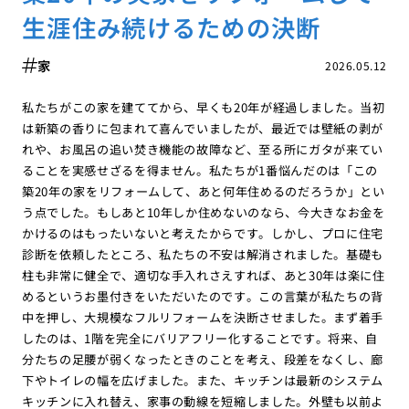
生涯住み続けるための決断
家
2026.05.12
私たちがこの家を建ててから、早くも20年が経過しました。当初
は新築の香りに包まれて喜んでいましたが、最近では壁紙の剥が
れや、お風呂の追い焚き機能の故障など、至る所にガタが来てい
ることを実感せざるを得ません。私たちが1番悩んだのは「この
築20年の家をリフォームして、あと何年住めるのだろうか」とい
う点でした。もしあと10年しか住めないのなら、今大きなお金を
かけるのはもったいないと考えたからです。しかし、プロに住宅
診断を依頼したところ、私たちの不安は解消されました。基礎も
柱も非常に健全で、適切な手入れさえすれば、あと30年は楽に住
めるというお墨付きをいただいたのです。この言葉が私たちの背
中を押し、大規模なフルリフォームを決断させました。まず着手
したのは、1階を完全にバリアフリー化することです。将来、自
分たちの足腰が弱くなったときのことを考え、段差をなくし、廊
下やトイレの幅を広げました。また、キッチンは最新のシステム
キッチンに入れ替え、家事の動線を短縮しました。外壁も以前よ