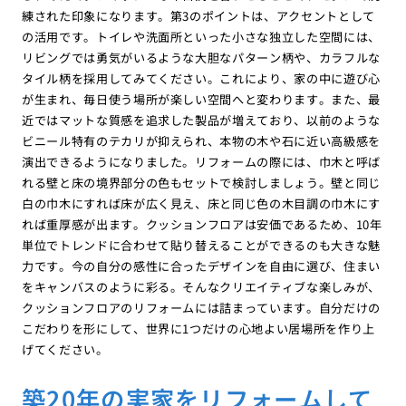
練された印象になります。第3のポイントは、アクセントとして
の活用です。トイレや洗面所といった小さな独立した空間には、
リビングでは勇気がいるような大胆なパターン柄や、カラフルな
タイル柄を採用してみてください。これにより、家の中に遊び心
が生まれ、毎日使う場所が楽しい空間へと変わります。また、最
近ではマットな質感を追求した製品が増えており、以前のような
ビニール特有のテカリが抑えられ、本物の木や石に近い高級感を
演出できるようになりました。リフォームの際には、巾木と呼ば
れる壁と床の境界部分の色もセットで検討しましょう。壁と同じ
白の巾木にすれば床が広く見え、床と同じ色の木目調の巾木にす
れば重厚感が出ます。クッションフロアは安価であるため、10年
単位でトレンドに合わせて貼り替えることができるのも大きな魅
力です。今の自分の感性に合ったデザインを自由に選び、住まい
をキャンバスのように彩る。そんなクリエイティブな楽しみが、
クッションフロアのリフォームには詰まっています。自分だけの
こだわりを形にして、世界に1つだけの心地よい居場所を作り上
げてください。
築20年の実家をリフォームして