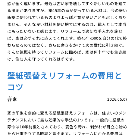
感が全く違います。最近は古い家を壊してすぐ新しいものを建て
る風潮がありますが、築45年の家が使っている木材は、今の安い
新築に使われているものよりよっぽど質が良いことも珍しくあり
ません。そんな良い材料を使い捨てにするのは、職人として本当
にもったいないと感じます。リフォームで適切な手入れを施せ
ば、家は必ずそれに応えてくれます。築45年の家を自分の代で終
わらせるのではなく、さらに磨きをかけて次の世代に引き継ぐ。
そんな気概を持ってリフォームに臨めば、家は何十年でも生き続
け、住む人を守ってくれるはずです。
壁紙張替えリフォームの費用と
コツ
家
2026.05.07
家の印象を劇的に変える壁紙張替えリフォームは、住まいのメン
テナンスにおいて最も効果的な手法の1つです。一般的に壁紙の
寿命は10年前後とされており、変色や汚れ、剥がれが目立ち始め
たら計画を立てる時期と言えます。リフォームにかかる費用は、