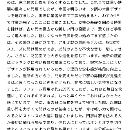
のは、家全体の印象を明るくすることでした。これまでは黒い鉄
製の重々しい門扉でしたが、今回は明るいオーク調の木目デザイ
ンを選びました。実際に業者が来て工事が始まると、わずか1日
で作業が完了したことには驚きました。支柱の基礎を固める時間
を除けば、古い門の撤去から新しい門の設置まで、驚くほど手際
よく進みました。新しくなった門扉を使い始めてまず感じたの
は、その軽さと静かさです。アルミ製の最新モデルは、指1本で
スムーズに開け閉めができ、以前のような不快な音も一切しませ
ん。さらに、防犯面でも大きな進化を感じています。最新の錠前
はピッキングに強い複雑な構造になっており、鍵穴が見えにくい
デザインが採用されているため、心理的な安心感が格段に向上し
ました。近所の方からも、門を変えただけで家の雰囲気が見違え
るほど良くなったねと声をかけられ、非常に嬉しい気持ちになり
ました。リフォーム費用は約22万円でしたが、これほど毎日を快
適にしてくれるのであれば、もっと早くやっておけばよかったと
感じています。特に、雨の日に荷物を抱えて帰宅した際、以前は
重い門を力ずくで開けるのが苦痛でしたが、今は軽い力で開けら
れるためストレスが大幅に軽減されました。門扉は家を訪れる人
が最初に触れる場所であり、住む人にとってはオンとオフを切り
替えるスイッチのような役割も果たしています。自分好みのデザ