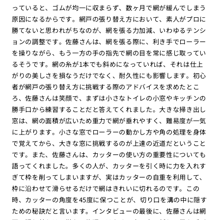
っていると、ゴムが均一に収まらず、数ヶ月で網が緩んでしまう
原因になるからです。網戸の張り替え方において、素人がプロに
勝てないと思われがちなのが、網を張る力加減、いわゆるテンシ
ョンの調整です。佐藤さんは、網を張る際に、利き手でローラー
を操りながら、もう一方の手の指先で網の目を常に感じ取ってい
るそうです。網の糸が1本でも斜めになっていれば、それは仕上
がりの美しさを損なうだけでなく、耐久性にも影響します。初心
者が網戸の張り替え方に挑戦する際のアドバイスを求めたとこ
ろ、佐藤さんは笑顔で、まずは小さなトイレの小窓やキッチンの
勝手口から練習することだと答えてくれました。大きな掃き出し
窓は、網の面積が広いため重力で網が垂れやすく、難易度が一気
に上がります。小さな窓でローラーの動かし方や角の処理を身体
で覚えてから、大きな窓に挑戦するのが上達の近道だということ
です。また、佐藤さんは、カッターの使い方の重要性についても
語ってくれました。多くの人が、カッターを引く時に力を入れす
ぎて枠を削ってしまいますが、実はカッターの自重を利用して、
枠に沿わせて滑らせるだけで網はきれいに切れるのです。この
時、カッターの角度を45度に保つことが、切り口を溝の中に隠す
ための秘訣だと言います。インタビューの最後に、佐藤さんは網