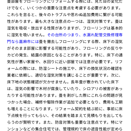
畳部屋をフローリングにリフォームする際には、見た目の変化だ
けでなく、いくつかの重要な注意点を考慮する必要があります。
これらを怠ると、後々のトラブルや思わぬ追加費用に繋がる可能
性があります。最も大きな注意点の一つは、湿気対策です。畳は
湿気を吸収・放出する性質がありますが、フローリングは基本的
に湿気を吸いません。
その台所のつまり、水漏れ配管交換修理専
門なら嘉麻市には
畳を撤去しフローリングにする際、床下の湿気
がそのまま部屋に影響する可能性があり、フローリングの反りや
カビの発生、結露の原因となることがあります。特に、床下の通
気性が悪い家屋や、水回りに近い部屋では注意が必要です。リフ
ォームの際には、防湿シートの施工や、床下の換気状況の確認を
業者に依頼し、適切な湿気対策を講じることが重要です。次に、
床下地の状態確認が欠かせません。長年畳が敷かれていた床下
は、湿気の影響で木材が腐食していたり、シロアリの被害があっ
たりする可能性があります。畳を剥がした際にこれらの問題が見
つかった場合、補修や駆除作業が追加で必要となり、費用も工期
も増えることになります。リフォーム契約を結ぶ前に、事前に床
下点検を行ってもらい、その結果を踏まえて見積もりを出しても
らうのが賢明です。また、防音対策も重要な注意点です。特にマ
ンションなどの集合住宅では、管理規約で床の遮音性能が定めら