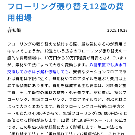
フローリング張り替え12畳の費
用相場
知識
2025.10.28
フローリングの張り替えを検討する際、最も気になるのが費用で
はないでしょうか。12畳という広さのフローリング張り替えの一
般的な費用相場は、10万円から30万円程度が目安とされています
が、素材や工法によって大きく変動します。
八幡東区でも排水口
交換してからは水漏れ修理しても
、安価なクッションフロアであ
れば費用は下限に近く、無垢材やフロアタイルを選ぶと費用は上
昇する傾向にあります。費用を構成する主な要素は、材料費と施
工費、そして既存の床材の撤去・処分費です。材料費は、複合フ
ローリング、無垢フローリング、フロアタイルなど、選ぶ素材に
よって大きく変わります。複合フローリングは一般的に1平方メ
ートルあたり4,000円からで、無垢フローリングは6,000円からと
高価になる傾向があります。12畳（約19.8平方メートル）の広さ
では、この単価の差が総額に大きく影響します。施工方法にも
「張り替え工法」と「重ね張り工法」の2種類があり、それぞれ