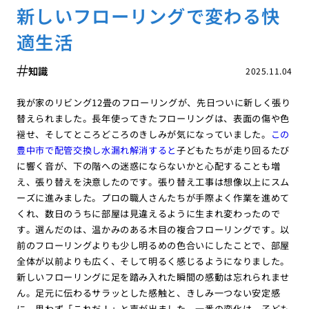
新しいフローリングで変わる快
適生活
知識
2025.11.04
我が家のリビング12畳のフローリングが、先日ついに新しく張り
替えられました。長年使ってきたフローリングは、表面の傷や色
褪せ、そしてところどころのきしみが気になっていました。
この
豊中市で配管交換し水漏れ解消すると
子どもたちが走り回るたび
に響く音が、下の階への迷惑にならないかと心配することも増
え、張り替えを決意したのです。張り替え工事は想像以上にスム
ーズに進みました。プロの職人さんたちが手際よく作業を進めて
くれ、数日のうちに部屋は見違えるように生まれ変わったので
す。選んだのは、温かみのある木目の複合フローリングです。以
前のフローリングよりも少し明るめの色合いにしたことで、部屋
全体が以前よりも広く、そして明るく感じるようになりました。
新しいフローリングに足を踏み入れた瞬間の感動は忘れられませ
ん。足元に伝わるサラッとした感触と、きしみ一つない安定感
に、思わず「これだ！」と声が出ました。一番の変化は、子ども