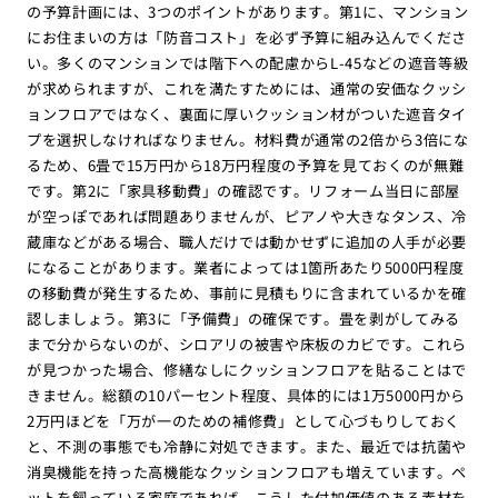
の予算計画には、3つのポイントがあります。第1に、マンション
にお住まいの方は「防音コスト」を必ず予算に組み込んでくださ
い。多くのマンションでは階下への配慮からL-45などの遮音等級
が求められますが、これを満たすためには、通常の安価なクッシ
ョンフロアではなく、裏面に厚いクッション材がついた遮音タイ
プを選択しなければなりません。材料費が通常の2倍から3倍にな
るため、6畳で15万円から18万円程度の予算を見ておくのが無難
です。第2に「家具移動費」の確認です。リフォーム当日に部屋
が空っぽであれば問題ありませんが、ピアノや大きなタンス、冷
蔵庫などがある場合、職人だけでは動かせずに追加の人手が必要
になることがあります。業者によっては1箇所あたり5000円程度
の移動費が発生するため、事前に見積もりに含まれているかを確
認しましょう。第3に「予備費」の確保です。畳を剥がしてみる
まで分からないのが、シロアリの被害や床板のカビです。これら
が見つかった場合、修繕なしにクッションフロアを貼ることはで
きません。総額の10パーセント程度、具体的には1万5000円から
2万円ほどを「万が一のための補修費」として心づもりしておく
と、不測の事態でも冷静に対処できます。また、最近では抗菌や
消臭機能を持った高機能なクッションフロアも増えています。ペ
ットを飼っている家庭であれば、こうした付加価値のある素材を