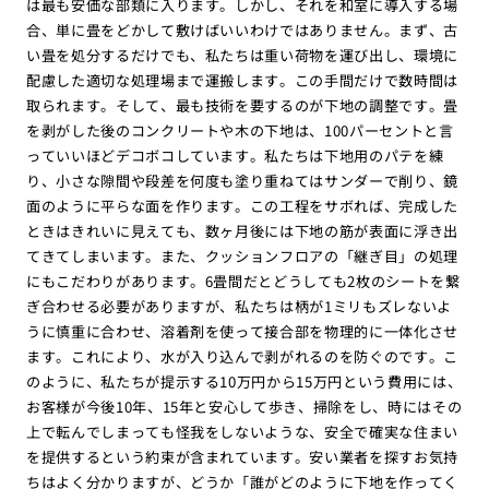
は最も安価な部類に入ります。しかし、それを和室に導入する場
合、単に畳をどかして敷けばいいわけではありません。まず、古
い畳を処分するだけでも、私たちは重い荷物を運び出し、環境に
配慮した適切な処理場まで運搬します。この手間だけで数時間は
取られます。そして、最も技術を要するのが下地の調整です。畳
を剥がした後のコンクリートや木の下地は、100パーセントと言
っていいほどデコボコしています。私たちは下地用のパテを練
り、小さな隙間や段差を何度も塗り重ねてはサンダーで削り、鏡
面のように平らな面を作ります。この工程をサボれば、完成した
ときはきれいに見えても、数ヶ月後には下地の筋が表面に浮き出
てきてしまいます。また、クッションフロアの「継ぎ目」の処理
にもこだわりがあります。6畳間だとどうしても2枚のシートを繋
ぎ合わせる必要がありますが、私たちは柄が1ミリもズレないよ
うに慎重に合わせ、溶着剤を使って接合部を物理的に一体化させ
ます。これにより、水が入り込んで剥がれるのを防ぐのです。こ
のように、私たちが提示する10万円から15万円という費用には、
お客様が今後10年、15年と安心して歩き、掃除をし、時にはその
上で転んでしまっても怪我をしないような、安全で確実な住まい
を提供するという約束が含まれています。安い業者を探すお気持
ちはよく分かりますが、どうか「誰がどのように下地を作ってく