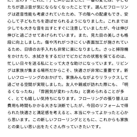
たちが遊ぶ音が気にならなくなったことです。選んだフローリン
グは遮音性能も考慮されていたため、下の階への配慮もでき、安
心して子どもたちを遊ばせられるようになりました。これまでは
少しでも大きな音を出すとすぐに注意していましたが、今は伸び
伸びと過ごさせてあげられています。また、見た目の美しさも格
段に向上しました。傷や汚れがつきにくい表面加工が施されてい
るため、日頃のお手入れも非常に楽になりました。さっと掃除機
をかけたり、水拭きをするだけでピカピカの状態を保てるのは、
忙しい日々を送る私にとって大きな助けになっています。リビン
グは家族が集まる場所だからこそ、快適さが非常に重要です。新
しいフローリングのおかげで、家族みんながよりリラックスして
過ごせる空間が実現しました。友人や親戚が訪れた際にも、「明
るくなったね」「雰囲気が変わったね」と褒められることが多
く、とても嬉しい気持ちになります。フローリングの張り替えは
費用も時間もかかる大きな決断でしたが、今回のリフォームで得
られた快適さと満足感を考えると、本当にやってよかったと心か
ら思います。この新しいフローリングとともに、これからも家族
との楽しい思い出をたくさん作っていきたいです。