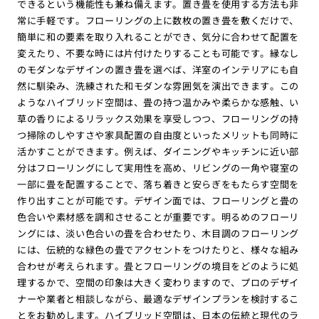
できるという機能性も兼ね備えます。置き畳を使用する方法も非
常に手軽です。フローリングの上に数枚の置き畳を敷くだけで、
簡単に和の要素を取り入れることができ、気分に合わせて配置を
変えたり、不要な時には片付けたりすることも可能です。縁なし
のモダンなデザインの置き畳を選べば、洋室のインテリアにも自
然に馴染み、洗練された和モダンな雰囲気を演出できます。この
ようなハイブリッド空間は、畳の持つ温かみや柔らかな感触、い
草の香りによるリラックス効果を享受しつつ、フローリングの持
つ掃除のしやすさや家具配置の自由度といったメリットも同時に
活かすことができます。例えば、ダイニングやキッチンに近い部
分はフローリングにして実用性を高め、リビングの一角や寝室の
一部に畳を配置することで、落ち着きと安らぎをもたらす空間を
作り出すことが可能です。デザイン面では、フローリングと畳の
色合いや素材感を調和させることが重要です。明るめのフローリ
ングには、淡い色合いの畳を合わせたり、木目調のフローリング
には、伝統的な緑色の畳でアクセントをつけたりと、様々な組み
合わせが考えられます。畳とフローリングの境目をどのように処
理するかで、空間の印象は大きく変わりますので、プロのデザイ
ナーや業者と相談しながら、最適なデザインプランを検討するこ
とをお勧めします。ハイブリッド空間は、日本の伝統と現代のラ