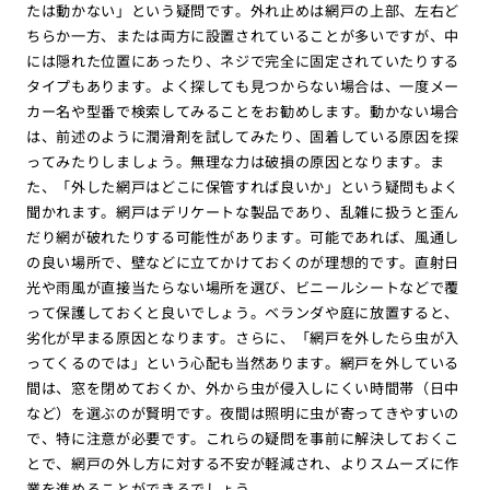
たは動かない」という疑問です。外れ止めは網戸の上部、左右ど
ちらか一方、または両方に設置されていることが多いですが、中
には隠れた位置にあったり、ネジで完全に固定されていたりする
タイプもあります。よく探しても見つからない場合は、一度メー
カー名や型番で検索してみることをお勧めします。動かない場合
は、前述のように潤滑剤を試してみたり、固着している原因を探
ってみたりしましょう。無理な力は破損の原因となります。ま
た、「外した網戸はどこに保管すれば良いか」という疑問もよく
聞かれます。網戸はデリケートな製品であり、乱雑に扱うと歪ん
だり網が破れたりする可能性があります。可能であれば、風通し
の良い場所で、壁などに立てかけておくのが理想的です。直射日
光や雨風が直接当たらない場所を選び、ビニールシートなどで覆
って保護しておくと良いでしょう。ベランダや庭に放置すると、
劣化が早まる原因となります。さらに、「網戸を外したら虫が入
ってくるのでは」という心配も当然あります。網戸を外している
間は、窓を閉めておくか、外から虫が侵入しにくい時間帯（日中
など）を選ぶのが賢明です。夜間は照明に虫が寄ってきやすいの
で、特に注意が必要です。これらの疑問を事前に解決しておくこ
とで、網戸の外し方に対する不安が軽減され、よりスムーズに作
業を進めることができるでしょう。