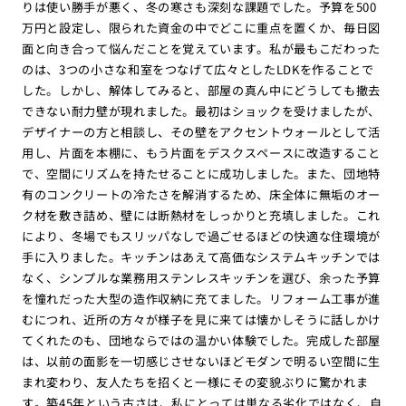
りは使い勝手が悪く、冬の寒さも深刻な課題でした。予算を500
万円と設定し、限られた資金の中でどこに重点を置くか、毎日図
面と向き合って悩んだことを覚えています。私が最もこだわった
のは、3つの小さな和室をつなげて広々としたLDKを作ることで
した。しかし、解体してみると、部屋の真ん中にどうしても撤去
できない耐力壁が現れました。最初はショックを受けましたが、
デザイナーの方と相談し、その壁をアクセントウォールとして活
用し、片面を本棚に、もう片面をデスクスペースに改造すること
で、空間にリズムを持たせることに成功しました。また、団地特
有のコンクリートの冷たさを解消するため、床全体に無垢のオー
ク材を敷き詰め、壁には断熱材をしっかりと充填しました。これ
により、冬場でもスリッパなしで過ごせるほどの快適な住環境が
手に入りました。キッチンはあえて高価なシステムキッチンでは
なく、シンプルな業務用ステンレスキッチンを選び、余った予算
を憧れだった大型の造作収納に充てました。リフォーム工事が進
むにつれ、近所の方々が様子を見に来ては懐かしそうに話しかけ
てくれたのも、団地ならではの温かい体験でした。完成した部屋
は、以前の面影を一切感じさせないほどモダンで明るい空間に生
まれ変わり、友人たちを招くと一様にその変貌ぶりに驚かれま
す。築45年という古さは、私にとっては単なる劣化ではなく、自