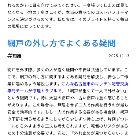
れるのか」に目を向けてみてください。一度張ってしまえば見え
なくなる下地の丁寧さこそが、本当の意味でのコストパフォーマ
ンスを決定づけるのです。私たちは、そのプライドを持って毎日
の現場に立っています。
網戸の外し方でよくある疑問
知識
2025.11.13
網戸を外す際、多くの人が抱く疑問や不安は共通しています。こ
こで、網戸の外し方に関するよくある疑問を解決し、安心して作
業に臨めるよう解説します。
こんな名古屋市のキッチン配管交換
専門チームが修理トラブルで
、「網戸が重くて一人で外せない」
という疑問です。特に大型の網戸や、古い網戸は重く感じること
があります。この場合は、無理をせず二人で作業を行うのが最も
安全で効率的です。もし一人で作業する必要がある場合は、網戸
の下部を滑らせるようにしながら少しずつ持ち上げ、片側ずつレ
ールから外すような工夫も考えられますが、転倒のリスクがある
ため十分注意が必要です。次に、「外れ止めが見つからない、ま