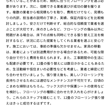
られていることがあるため、規約に合ったフローリングを選ぶ必
要があります。次に、信頼できる業者選びが成功の鍵を握りま
す。複数の業者から相見積もりを取り、費用だけでなく、見積も
りの内訳、担当者の説明の丁寧さ、実績、保証内容などを比較検
討しましょう。安さだけで判断せず、総合的な信頼度で業者を選
ぶことが大切です。床のきしみなど、フローリングの傷み以外に
問題がある場合は、床下の点検も同時にできる張り替え工法を検
討するなど、状況に応じた提案をしてくれる業者を選ぶと安心で
す。施工においては、事前の準備も欠かせません。家具の移動
は、業者によっては別途費用がかかる場合があるため、可能な限
り自分で行うと費用を抑えられます。また、工事期間中の生活に
も配慮が必要です。12畳の張り替えには数日かかることもあるた
め、生活動線や仮住まいの必要性などを考慮し、業者と綿密に打
ち合わせを行いましょう。張り替え後も、美しいフローリングを
長持ちさせるためには適切なメンテナンスが不可欠です。日頃の
こまめな掃除はもちろん、ワックスがけや保護シートの使用など
を検討し、フローリングの種類に合わせた手入れを心がけましょ
う。これらのステップを踏むことで、12畳のフローリング張り替
えはきっと成功するはずです。