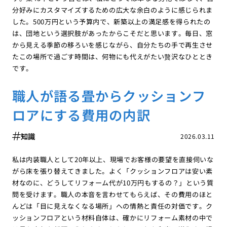
分好みにカスタマイズするための広大な余白のように感じられま
した。500万円という予算内で、新築以上の満足感を得られたの
は、団地という選択肢があったからこそだと思います。毎日、窓
から見える季節の移ろいを感じながら、自分たちの手で再生させ
たこの場所で過ごす時間は、何物にも代えがたい贅沢なひととき
です。
職人が語る畳からクッションフ
ロアにする費用の内訳
知識
2026.03.11
私は内装職人として20年以上、現場でお客様の要望を直接伺いな
がら床を張り替えてきました。よく「クッションフロアは安い素
材なのに、どうしてリフォーム代が10万円もするの？」という質
問を受けます。職人の本音を言わせてもらえば、その費用のほと
んどは「目に見えなくなる場所」への情熱と責任の対価です。ク
ッションフロアという材料自体は、確かにリフォーム素材の中で