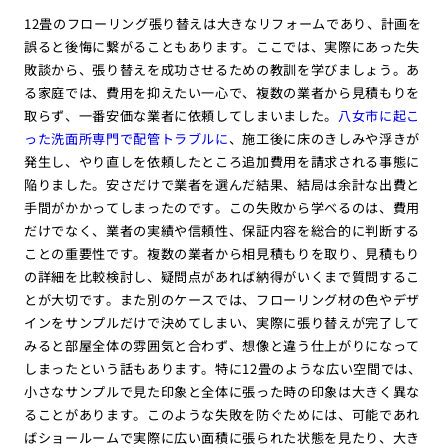
12畳のフローリング張り替えは大きなリフォームであり、計画を
誤ると後悔に繋がることもあります。ここでは、実際にあった失
敗談から、張り替えを成功させるための教訓を学びましょう。あ
る家庭では、費用を抑えたい一心で、複数の業者から見積もりを
取らず、一番安価な業者に依頼してしまいました。
八女市に起こ
った洗面所専門で配管トラブルに
、施工後に床のきしみや浮きが
発生し、やり直しを依頼したところ追加費用を請求される事態に
陥りました。安さだけで業者を選んだ結果、結局は余計な出費と
手間がかかってしまったのです。この失敗から学べるのは、費用
だけでなく、業者の実績や信頼性、保証内容を総合的に判断する
ことの重要性です。複数の業者から相見積もりを取り、見積もり
の詳細を比較検討し、疑問点があれば納得がいくまで質問するこ
とが大切です。また別のケースでは、フローリング材の色やデザ
インをサンプルだけで決めてしまい、実際に張り替えが完了して
みると部屋全体の雰囲気と合わず、想像と違う仕上がりになって
しまったという話もあります。特に12畳のような広い空間では、
小さなサンプルで見た印象と全体に張った時の印象は大きく異な
ることがあります。このような失敗を防ぐためには、可能であれ
ばショールームで実際に広い面積に張られた状態を見たり、大き