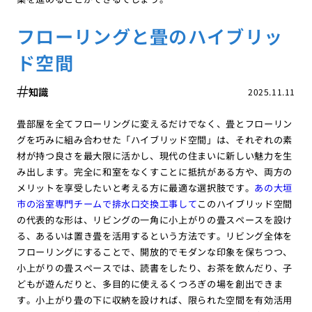
フローリングと畳のハイブリッ
ド空間
知識
2025.11.11
畳部屋を全てフローリングに変えるだけでなく、畳とフローリン
グを巧みに組み合わせた「ハイブリッド空間」は、それぞれの素
材が持つ良さを最大限に活かし、現代の住まいに新しい魅力を生
み出します。完全に和室をなくすことに抵抗がある方や、両方の
メリットを享受したいと考える方に最適な選択肢です。
あの大垣
市の浴室専門チームで排水口交換工事して
このハイブリッド空間
の代表的な形は、リビングの一角に小上がりの畳スペースを設け
る、あるいは置き畳を活用するという方法です。リビング全体を
フローリングにすることで、開放的でモダンな印象を保ちつつ、
小上がりの畳スペースでは、読書をしたり、お茶を飲んだり、子
どもが遊んだりと、多目的に使えるくつろぎの場を創出できま
す。小上がり畳の下に収納を設ければ、限られた空間を有効活用